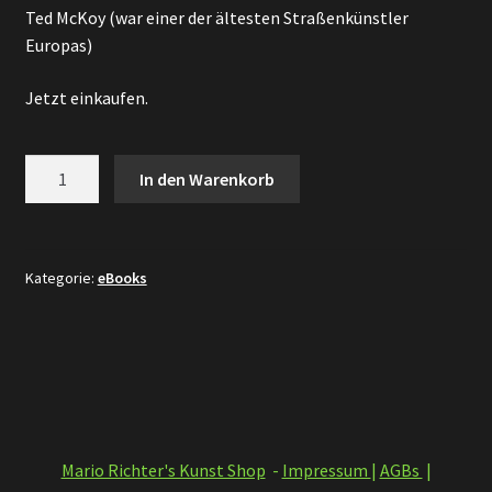
Ted McKoy (war einer der ältesten Straßenkünstler
Europas)
Jetzt einkaufen.
The
In den Warenkorb
Key
to
the
Street
Kategorie:
eBooks
-
Leitfaden
für
die
Straßen(Zauber)Kunst
Menge
Mario Richter's Kunst Shop
-
Impressum
|
AGBs
|