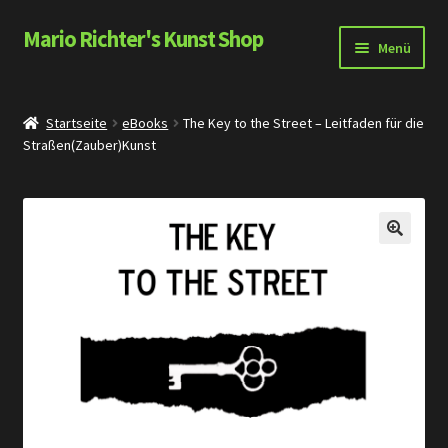
Mario Richter's Kunst Shop
Zur
Zum
Menü
Navigation
Inhalt
springen
springen
Shop
Startseite
eBooks
The Key to the Street – Leitfaden für die
Straßen(Zauber)Kunst
Warenkorb
Zu ZaubererundModerator.de