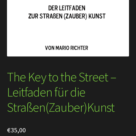
The Key to the Street –
Leitfaden für die
Straßen(Zauber)Kunst
€
35,00